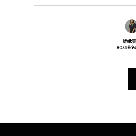
嵯峨
BOSS桑