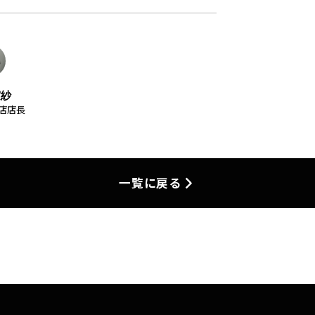
実紗
名店店長
一覧に戻る