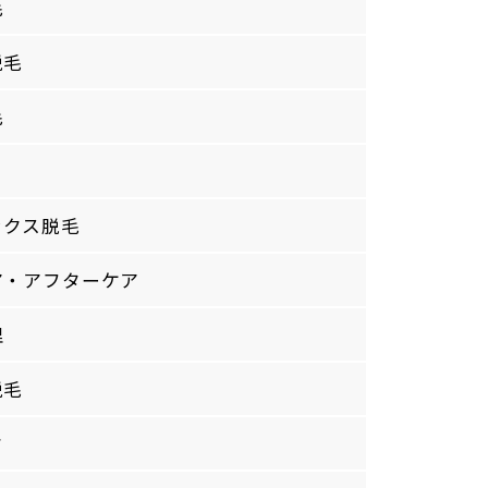
毛
脱毛
毛
ックス脱毛
ア・アフターケア
理
脱毛
ク