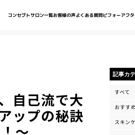
コンセプト
サロン一覧
お客様の声
よくある質問
ビフォーアフタ
記事カ
すべて
、自己流で大
おすす
アップの秘訣
スキン
た！～