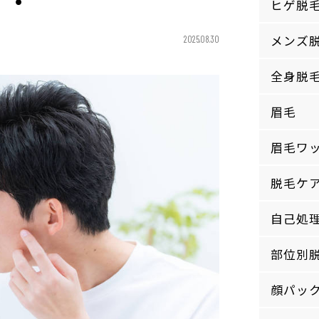
ヒゲ脱
メンズ
2025.08.30
全身脱
眉毛
眉毛ワ
脱毛ケ
自己処
部位別
顔パッ