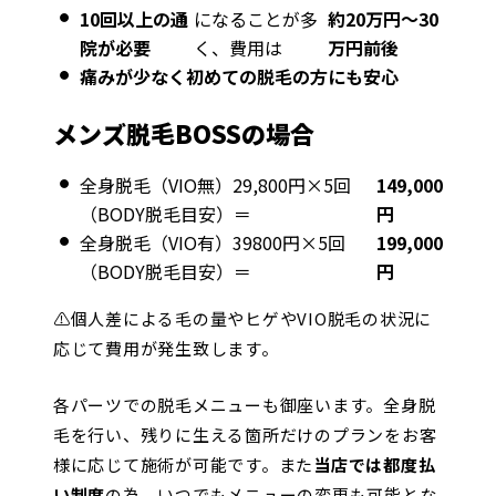
10回以上の通
になることが多
約20万円〜30
院が必要
く、費用は
万円前後
痛みが少なく初めての脱毛の方にも安心
メンズ脱毛BOSSの場合
全身脱毛（VIO無）29,800円×5回
149,000
（BODY脱毛目安）＝
円
全身脱毛（VIO有）39800円×5回
199,000
（BODY脱毛目安）＝
円
⚠︎個人差による毛の量やヒゲやVIO脱毛の状況に
応じて費用が発生致します。
各パーツでの脱毛メニューも御座います。全身脱
毛を行い、残りに生える箇所だけのプランをお客
様に応じて施術が可能です。また
当店では都度払
い制度
の為、いつでもメニューの変更も可能とな